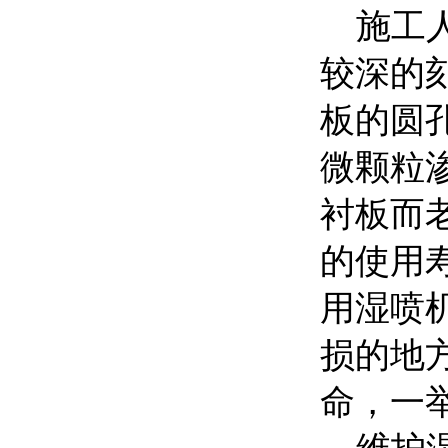
施工人
较深的
板的圆
微颗粒
衬板而
的使用
用湿喷
损的地
命，一