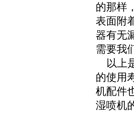
的那样
表面附
器有无
需要我
以上是
的使用
机配件
湿喷机