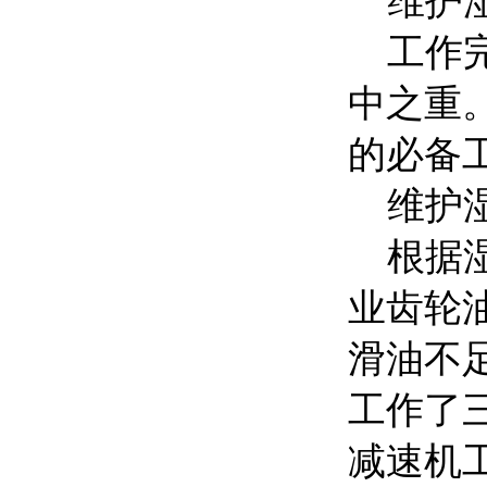
维护湿
工作完
中之重
的必备
维护湿
根据湿
业齿轮
滑油不
工作了
减速机