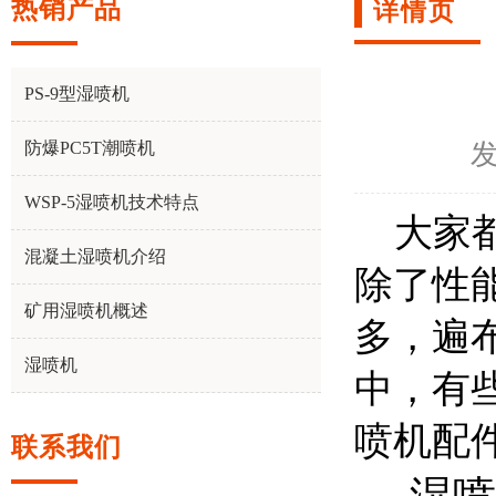
热销产品
详情页
PS-9型湿喷机
防爆PC5T潮喷机
发
WSP-5湿喷机技术特点
大家都
混凝土湿喷机介绍
除了性
矿用湿喷机概述
多，遍
湿喷机
中，有
喷机配
联系我们