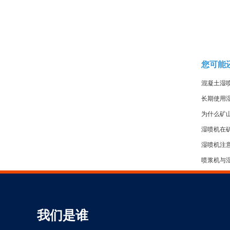
您可能
混凝土湿
长期使用
为什么矿山
湿喷机在
湿喷机注
喷浆机与
我们是谁