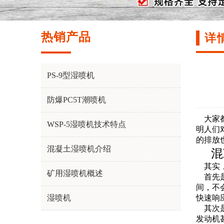
热销产品
详
PS-9型湿喷机
防爆PC5T潮喷机
大家都
WSP-5湿喷机技术特点
明人们
的排放
混凝土湿喷机介绍
混凝
其实，
矿用湿喷机概述
首先是
间，不
湿喷机
快速响
其次是
发动机