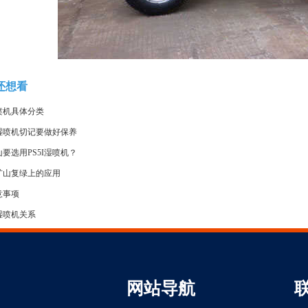
还想看
喷机具体分类
湿喷机切记要做好保养
要选用PS5I湿喷机？
矿山复绿上的应用
意事项
湿喷机关系
网站导航