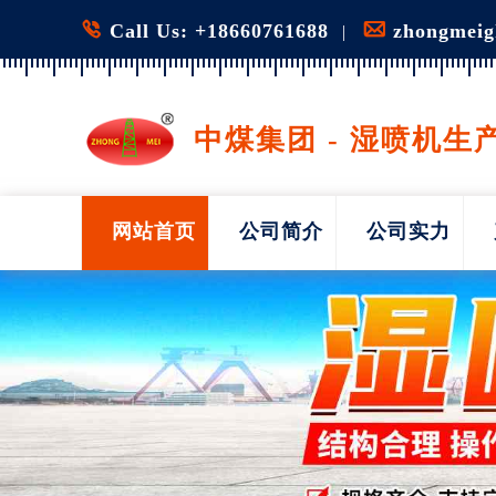


Call Us: +18660761688
zhongmei
|
中煤集团 - 湿喷机生
网站首页
公司简介
公司实力