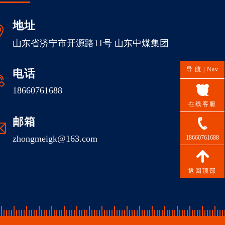
地址

山东省济宁市开源路11号 山东中煤集团
导 航 |
Nav
电话

18660761688
在线客服
邮箱

zhongmeigk@163.com
18660761688
返回顶部