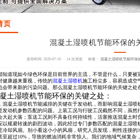
情页
混凝土湿喷机节能环保的
发布时间: 2020-07-16 14 次浏览 标签：
混凝土湿喷机节能环保
知道现如今绿色环保是目前世界的主流，不管是什么，只要被
对健康越来重视，传统的
混凝土湿喷机
施工粉尘多，容易造成空
也会带来新的污染问题。那么混凝土湿喷机节能环保的关键之处
土湿喷机节能环保的关键之处：
混凝土湿喷机节能减排的关键在于发动机，而影响混凝土湿喷
发动机参数匹配的问题。上装工况与行驶工况截然不同，虽然
会大起大落；泵送工况则不具备任何持续性，活塞推送混凝土时
应以规避转速的剧烈波动，因此经过专门参数匹配的混凝土湿喷
冷却风扇。别小看这小小的风扇，研究人员发现，刚性连接的冷却
甚至超过10%，导致的燃油消耗非常惊人。我们的地域气候复杂，