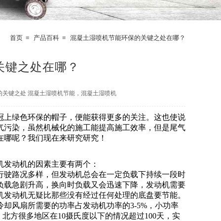
首页
≡
产品百科
≡
混凝土湿喷机节能环保的关键之处在哪？
关键之处在哪？
的关键之处
混凝土湿喷机节能，混凝土湿喷机
冠上绿色环保的帽子，便能获得更多的关注。这也使说
气污染，虽然机械化的施工能提高施工效率，但是尾气
在哪呢？我们现在来研究研究！
机发动机的因素主要有两个：
行驶路况多样，但发动机总会在一定负载下持续一段时
负载急剧升高，换向时负载又会迅速下降，发动机需要
机发动机无疑比那些没有经过任何处理的底盘要节能。
风扇所需要的功率占发动机功率的3-5%，小功率
北方很多地区在10摄氏度以下的情况超过100天，实