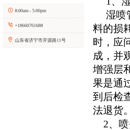
1、湿

8:00am - 5:00pm
湿喷管

+18660761688
料的损

时，应
山东省济宁市开源路11号
成，并
增强层
果是通
到后检
法退货
2、喷