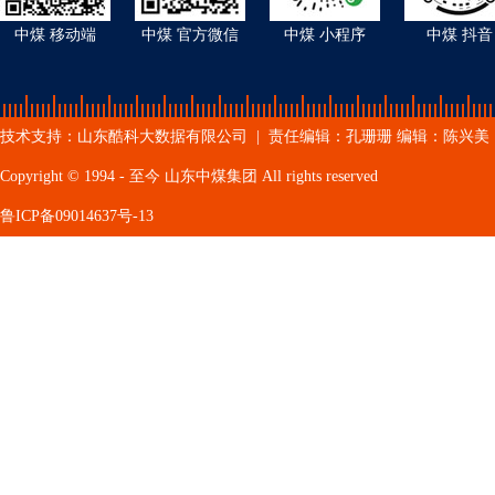
中煤 移动端
中煤 官方微信
中煤 小程序
中煤 抖音
技术支持：
山东酷科大数据有限公司
| 责任编辑：孔珊珊 编辑：陈兴美
Copyright © 1994 - 至今 山东中煤集团 All rights reserved
鲁ICP备09014637号-13