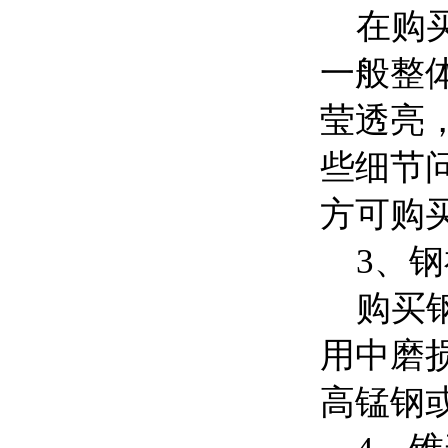
在购买
一般整
莹透亮
些细节
方可购
3、钢
购买钢
用中磨
高锰钢