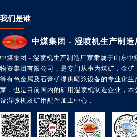
我们是谁
中煤集团 - 湿喷机生产制造
中煤集团 - 湿喷机生产制造厂家隶属于山东中
物资集团有限公司，是专门从事为煤矿．金矿
等有色金属及石膏矿提供喷浆设备的专业化生
家，也是目前国内的矿用湿喷机制造企业，本
设湿喷机及矿用配件加工中心．