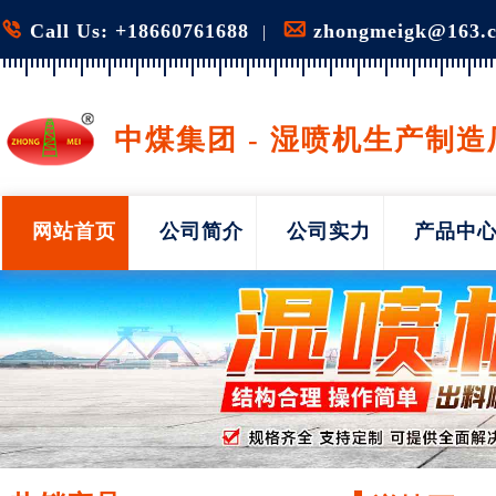


Call Us: +18660761688
zhongmeigk@163.
|
中煤集团 - 湿喷机生产制造
网站首页
公司简介
公司实力
产品中