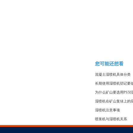
您可能还想看
混凝土湿喷机具体分类
长期使用湿喷机切记要
为什么矿山要选用PS5I
湿喷机在矿山复绿上的
湿喷机注意事项
喷浆机与湿喷机关系