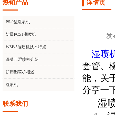
热销产品
详情页
PS-9型湿喷机
防爆PC5T潮喷机
发
WSP-5湿喷机技术特点
湿喷
混凝土湿喷机介绍
套管、
矿用湿喷机概述
能，关
湿喷机
分享一
湿喷机
联系我们