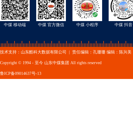
中煤 移动端
中煤 官方微信
中煤 小程序
中煤 抖音
技术支持：
山东酷科大数据有限公司
| 责任编辑：孔珊珊 编辑：陈兴美
Copyright © 1994 - 至今 山东中煤集团 All rights reserved
鲁ICP备09014637号-13