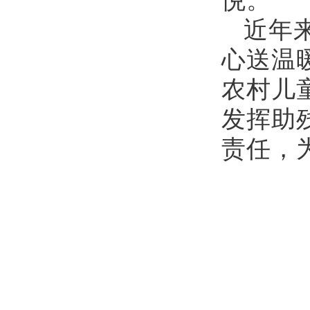
悦。
近年
心送温
农村儿
发挥助
责任，