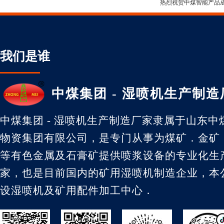
热烈祝贺中煤智能产品
我们是谁
中煤集团 - 湿喷机生产制造
中煤集团 - 湿喷机生产制造厂家隶属于山东中
物资集团有限公司，是专门从事为煤矿．金矿
等有色金属及石膏矿提供喷浆设备的专业化生
家，也是目前国内的矿用湿喷机制造企业，本
设湿喷机及矿用配件加工中心．