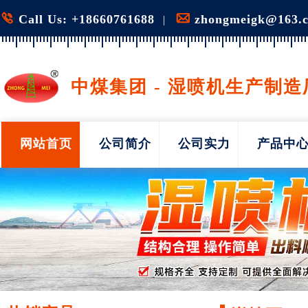


Call Us: +18660761688
zhongmeigk@163.
|
中煤集团 - 湿喷机生产制造
网站首页
公司简介
公司实力
产品中