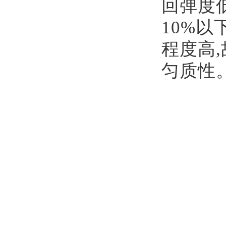
回弹度
10%以
程度高
匀质性