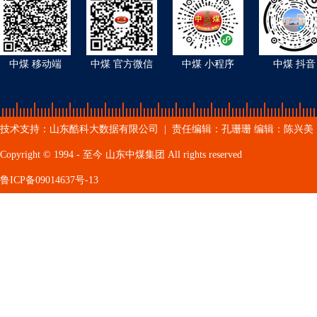
中煤 移动端
中煤 官方微信
中煤 小程序
中煤 抖音
技术支持：
山东酷科大数据有限公司
| 责任编辑：孔珊珊 编辑：陈兴美
Copyright © 1994 - 至今 山东中煤集团 All rights reserved
鲁ICP备09014637号-13