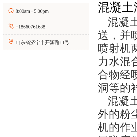
混凝土

8:00am - 5:00pm
混凝

+18660761688
送，并

山东省济宁市开源路11号
喷射机
力水混
合物经
洞等的
混凝
外的粉
机的作业