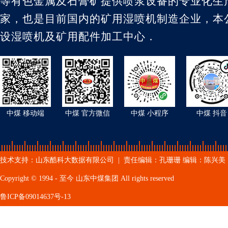
等有色金属及石膏矿提供喷浆设备的专业化生
家，也是目前国内的矿用湿喷机制造企业，本
设湿喷机及矿用配件加工中心．
中煤 移动端
中煤 官方微信
中煤 小程序
中煤 抖音
技术支持：
山东酷科大数据有限公司
| 责任编辑：孔珊珊 编辑：陈兴美
Copyright © 1994 - 至今 山东中煤集团 All rights reserved
鲁ICP备09014637号-13