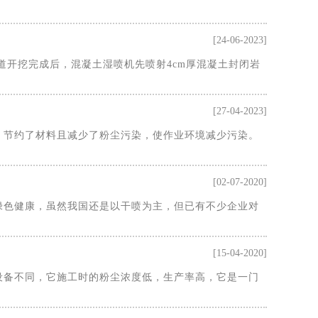
[24-06-2023]
道开挖完成后，混凝土湿喷机先喷射4cm厚混凝土封闭岩
[27-04-2023]
，节约了材料且减少了粉尘污染，使作业环境减少污染。
[02-07-2020]
绿色健康，虽然我国还是以干喷为主，但已有不少企业对
[15-04-2020]
设备不同，它施工时的粉尘浓度低，生产率高，它是一门