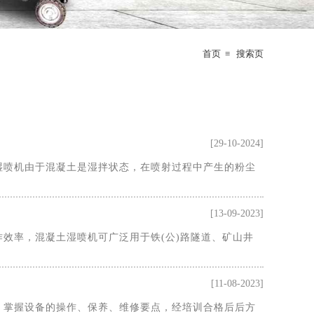
首页
≡
搜索页
[29-10-2024]
湿喷机由于混凝土是湿拌状态，在喷射过程中产生的粉尘
[13-09-2023]
效率，混凝土湿喷机可广泛用于铁(公)路隧道、矿山井
[11-08-2023]
，掌握设备的操作、保养、维修要点，经培训合格后后方