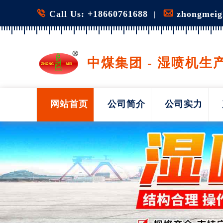


Call Us: +18660761688
zhongmei
|
中煤集团 - 湿喷机生
网站首页
公司简介
公司实力