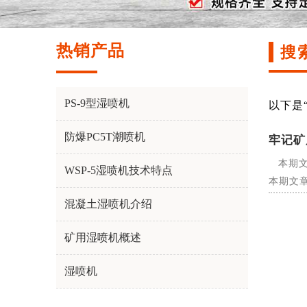
热销产品
搜
PS-9型湿喷机
以下是
防爆PC5T潮喷机
牢记矿
本期
WSP-5湿喷机技术特点
本期文章
混凝土湿喷机介绍
矿用湿喷机概述
湿喷机