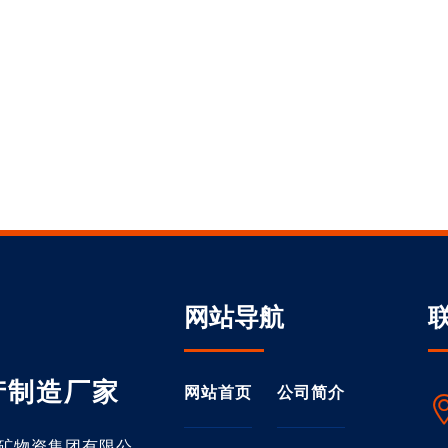
网站导航
产制造厂家
网站首页
公司简介
工矿物资集团有限公