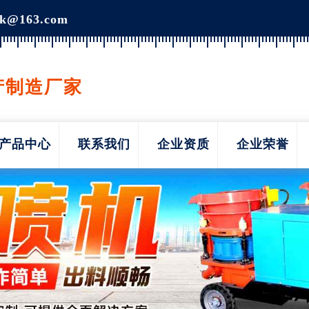
gk@163.com
产制造厂家
产品中心
联系我们
企业资质
企业荣誉