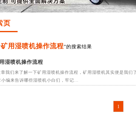
索页
矿用湿喷机操作流程
“
”的搜索结果
用湿喷机操作流程
文章我们来了解一下矿用湿喷机操作流程，矿用湿喷机其实便是我们
小编来告诉哪些湿喷机小白们，牢记...
1