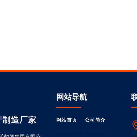
网站导航
产制造厂家
网站首页
公司简介
工矿物资集团有限公