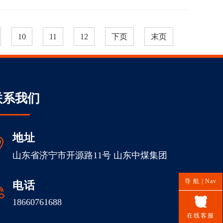
10
11
12
下页
末页
联系我们
地址

山东省济宁市开源路11号 山东中煤集团
导 航 |
Nav
电话

18660761688
在线客服