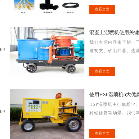
查看全文
混凝土湿喷机使用关键
2
我们本期内容来了解一
-03
道初支、矿山井巷、边
查看全文
使用HSP湿喷机6大优
0
HSP湿喷机主打低粉
-03
衬砌修复等场景。我们本
查看全文