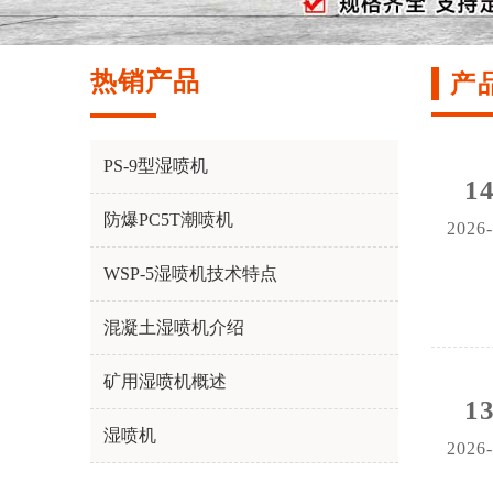
热销产品
产
PS-9型湿喷机
1
防爆PC5T潮喷机
2026
WSP-5湿喷机技术特点
混凝土湿喷机介绍
矿用湿喷机概述
1
湿喷机
2026