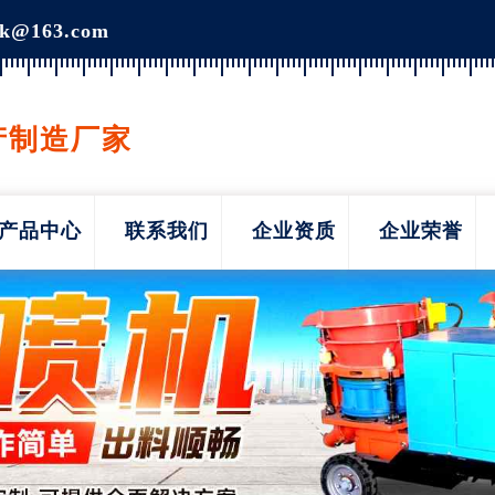
gk@163.com
产制造厂家
产品中心
联系我们
企业资质
企业荣誉