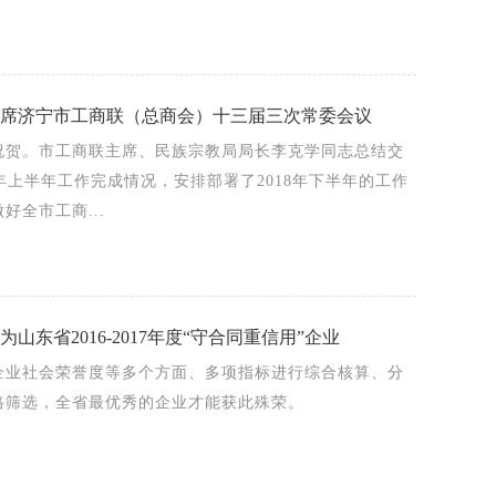
席济宁市工商联（总商会）十三届三次常委会议
祝贺。市工商联主席、民族宗教局局长李克学同志总结交
8年上半年工作完成情况，安排部署了2018年下半年的工作
好全市工商...
山东省2016-2017年度“守合同重信用”企业
企业社会荣誉度等多个方面、多项指标进行综合核算、分
格筛选，全省最优秀的企业才能获此殊荣。