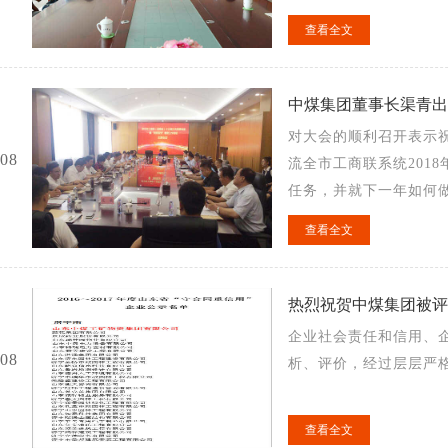
查看全文
中煤集团董事长渠青出
7
对大会的顺利召开表示
-08
流全市工商联系统201
任务，并就下一年如何做
查看全文
热烈祝贺中煤集团被评为
9
企业社会责任和信用、
-08
析、评价，经过层层严
查看全文