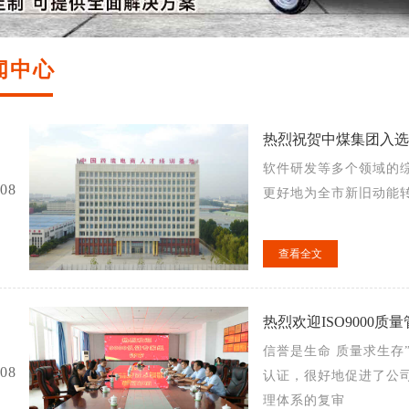
闻中心
热烈祝贺中煤集团入选济
5
软件研发等多个领域的
-08
更好地为全市新旧动能
查看全文
热烈欢迎ISO9000
2
信誉是生命 质量求生存
-08
认证，很好地促进了公
理体系的复审