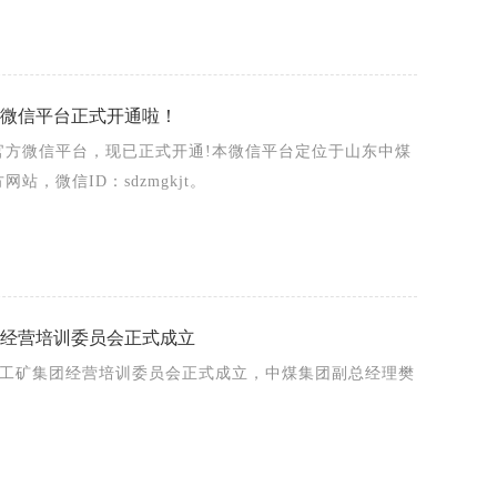
微信平台正式开通啦！
官方微信平台，现已正式开通!本微信平台定位于山东中煤
站，微信ID：sdzmgkjt。
经营培训委员会正式成立
煤工矿集团经营培训委员会正式成立，中煤集团副总经理樊