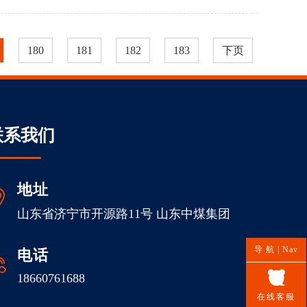
180
181
182
183
下页
联系我们
地址

山东省济宁市开源路11号 山东中煤集团
导 航 |
Nav
电话

18660761688
在线客服