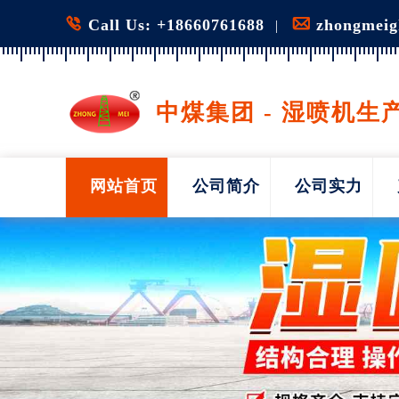


Call Us: +18660761688
zhongmei
|
中煤集团 - 湿喷机生
网站首页
公司简介
公司实力