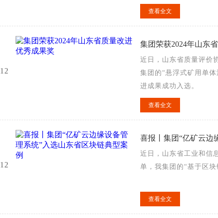
查看全文
集团荣获2024年山东
0
近日，山东省质量评价协
-12
集团的“悬浮式矿用单
进成果成功入选。
查看全文
喜报丨集团“亿矿云边
8
近日，山东省工业和信息
-12
单，我集团的“基于区块
查看全文