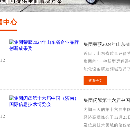
闻中心
集团荣获2024年山东
6
近日，山东省质量评价协
-12
集团的“一种新型远程
能化设备研发领域取得
查看全文
集团闪耀第十六届中国
3
为期三天的第十六届中国
-12
经济高端峰会于12月2
及信息技术领域的佼佼者