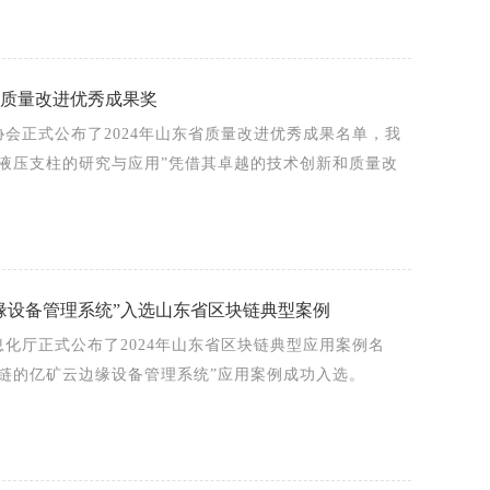
省质量改进优秀成果奖
会正式公布了2024年山东省质量改进优秀成果名单，我
体液压支柱的研究与应用”凭借其卓越的技术创新和质量改
缘设备管理系统”入选山东省区块链典型案例
化厅正式公布了2024年山东省区块链典型应用案例名
链的亿矿云边缘设备管理系统”应用案例成功入选。