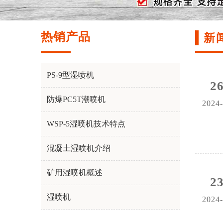
热销产品
新
PS-9型湿喷机
2
防爆PC5T潮喷机
2024
WSP-5湿喷机技术特点
混凝土湿喷机介绍
矿用湿喷机概述
2
湿喷机
2024